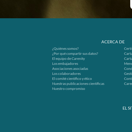
ACERCA DE
¿Quiénes somos?
Certi
¿Por qué compartir sus datos?
Carta
El equipo de Carenity
Cart
Los embajadores
Menc
Asociaciones asociadas
Cond
Los colaboradores
Gesti
El comité científico y ético
Cont
Nuestras publicaciones científicas
Caren
Nuestro compromiso
EL S