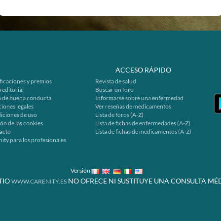
ACCESO RÁPIDO
ficaciones y premios
Revista de salud
 editorial
Buscar un foro
a de buena conducta
Informarse sobre una enfermedad
iones legales
Ver reseñas de medicamentos
iciones de uso
Lista de foros (A-Z)
ón de las cookies
Lista de fichas de enfermedades (A-Z)
acto
Lista de fichas de medicamentos (A-Z)
ity para los profesionales
Versión
ITIO
NO OFRECE NI SUSTITUYE UNA CONSULTA MÉD
WWW.CARENITY.ES