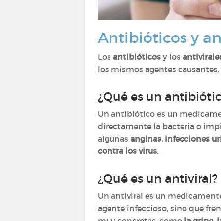
Antibióticos y a
Los
antibióticos
y los
antivirale
los mismos agentes causantes.
¿Qué es un antibióti
Un antibiótico es un medicame
directamente la bacteria o imp
algunas
anginas, infecciones uri
contra los virus
.
¿Qué es un antiviral?
Un antiviral es un medicamen
agente infeccioso, sino que fren
muy concretas, como
la gripe, 