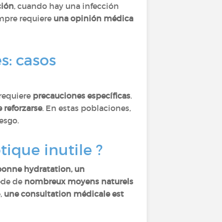
ción
, cuando hay una infección
empre requiere
una opinión médica
s: casos
 requiere
precauciones específicas
.
 reforzarse
. En estas poblaciones,
esgo.
tique inutile ?
 bonne hydratation, un
sède de
nombreux moyens naturels
,
une consultation médicale est