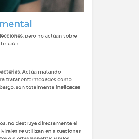
damental
fecciones
, pero no actúan sobre
stinción.
acterias
. Actúa matando
para tratar enfermedades como
mbargo, son totalmente
ineficaces
icos, no destruye directamente el
virales se utilizan en situaciones
er o ciertas hepatitis virales
.