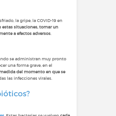
sfriado, la gripe, la COVID-19 en
 estas situaciones, tomar un
amente a efectos adversos
.
cuando se administran muy pronto
cer una forma grave, en el
n medida del momento en que se
as las infecciones virales.
ióticos?
tes
. Estas bacterias se vuelven
cada