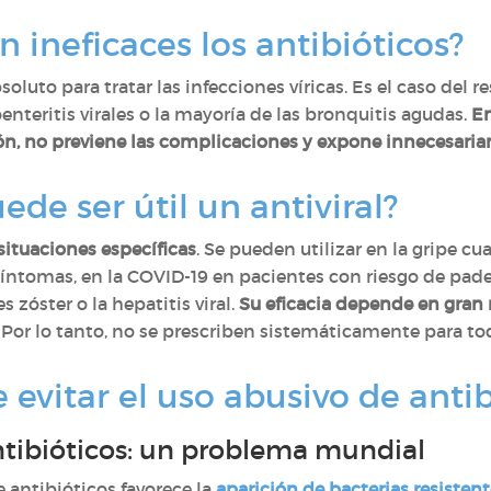
 ineficaces los antibióticos?
oluto para tratar las infecciones víricas. Es el caso del re
oenteritis virales o la mayoría de las bronquitis agudas.
En
ión, no previene las complicaciones y expone innecesari
de ser útil un antiviral?
situaciones específicas
. Se pueden utilizar en la gripe 
síntomas, en la COVID-19 en pacientes con riesgo de pade
 zóster o la hepatitis viral.
Su eficacia depende en gra
. Por lo tanto, no se prescriben sistemáticamente para tod
 evitar el uso abusivo de antib
antibióticos: un problema mundial
 antibióticos favorece la
aparición de bacterias resisten