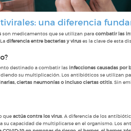
ntivirales: una diferencia fun
s
son medicamentos que se utilizan para
combatir las in
 La
diferencia entre bacterias y virus
es la clave de esta di
co?
nto destinado a combatir las
infecciones causadas por b
idiendo su multiplicación. Los antibióticos se utilizan 
narias, ciertas neumonías o incluso ciertas otitis
. Sin e
to que
actúa contra los virus
. A diferencia de los antibiót
a su capacidad de multiplicarse en el organismo. Los anti
la COVID-19 en personas de riesgo, el herpes, el herpes zóst