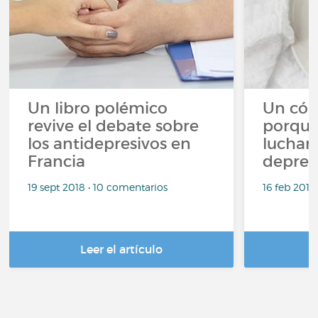
Un libro polémico
Un cóm
revive el debate sobre
porqué 
los antidepresivos en
luchar 
Francia
depres
19 sept 2018 • 10 comentarios
16 feb 2018
Leer el artículo