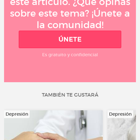
este artículo. ¿Qué opinas
sobre este tema? ¡Únete a
la comunidad!
ÚNETE
Es gratuito y confidencial
TAMBIÉN TE GUSTARÁ
Depresión
Depresión