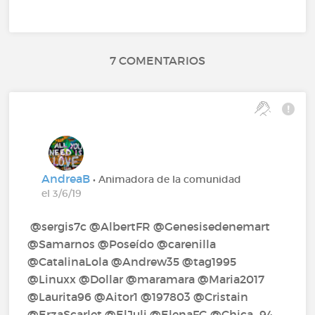
7 COMENTARIOS
AndreaB
• Animadora de la comunidad
el 3/6/19
@sergis7c‍ @AlbertFR‍ @Genesisedenemart‍
@Samarnos‍ @Poseído‍ @carenilla‍
@CatalinaLola‍ @Andrew35‍ @tag1995‍
@Linuxx‍ @Dollar‍ @maramara‍ @Maria2017‍
@Laurita96‍ @Aitor1‍ @197803‍ @Cristain‍
@ErzaScarlet‍ @ElJuli‍ @ElenaFG‍ @Chica_94‍