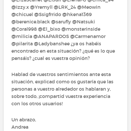
@Izzy.x‍ @Yremyll‍ @LRK_24‍ @Meowin‍
@chicuel‍ @Ssigfrrido‍ @hkena1369‍
@berenice.black‍ @sarufly‍ @Natsuki‍
@Coral998‍ @El_bixo‍ @monsterinside‍
@milicia‍ @ANAPARDOS‍ @Carmenamor‍
@pilarita‍ @Ladybanshee‍ ¿ya os habéis
encontrado en esta situación? ¿qué es lo que
pensáis? ¿cual es vuestra opinión?
Hablad de vuestros sentimientos ante esta
situación, explicad como os gustaría que las
personas a vuestro alrededor os hablaran y,
sobre todo, ¡compartid vuestra experiencia
con los otros usuarios!
Un abrazo,
Andrea