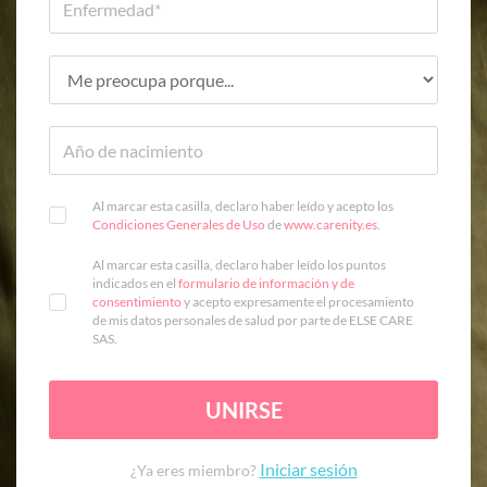
Al marcar esta casilla, declaro haber leído y acepto los
Condiciones Generales de Uso
de
www.carenity.es
.
Al marcar esta casilla, declaro haber leído los puntos
indicados en el
formulario de información y de
consentimiento
y acepto expresamente el procesamiento
de mis datos personales de salud por parte de ELSE CARE
SAS.
UNIRSE
Iniciar sesión
¿Ya eres miembro?