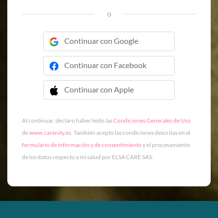
o
Continuar con Google
Continuar con Facebook
Continuar con Apple
 Continuar con Apple
Al continuar, declaro haber leído las
Condiciones Generales de Uso
de
www.carenity.es
. También acepto las condiciones descritas en el
formulario de información y de consentimiento
y el procesamiento
de los datos respecto a mi salud por ELSA CARE SAS.