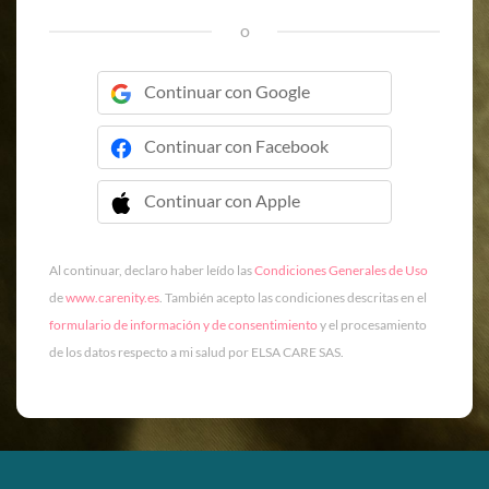
o
Continuar con Google
Continuar con Facebook
Continuar con Apple
 Continuar con Apple
Al continuar, declaro haber leído las
Condiciones Generales de Uso
de
www.carenity.es
. También acepto las condiciones descritas en el
formulario de información y de consentimiento
y el procesamiento
de los datos respecto a mi salud por ELSA CARE SAS.