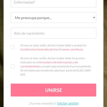
Al marcar esta casilla, declaro haber leído y acepto los
Condiciones Generales de Uso
de
www.carenity.es
.
Al marcar esta casilla, declaro haber leído los puntos
indicados en el
formulario de información y de
consentimiento
y acepto expresamente el procesamiento
de mis datos personales de salud por parte de ELSE CARE
SAS.
UNIRSE
Iniciar sesión
¿Ya eres miembro?