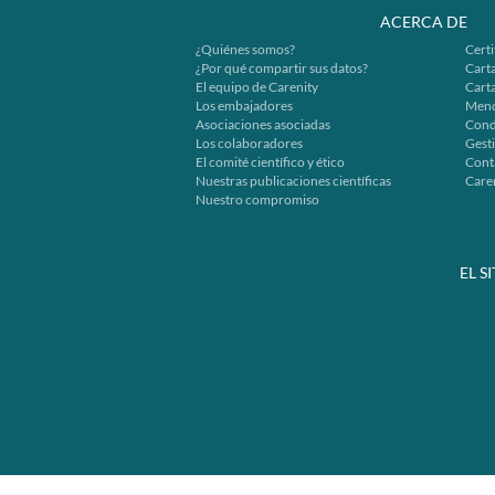
ACERCA DE
¿Quiénes somos?
Certi
¿Por qué compartir sus datos?
Carta
El equipo de Carenity
Cart
Los embajadores
Menc
Asociaciones asociadas
Cond
Los colaboradores
Gesti
El comité científico y ético
Cont
Nuestras publicaciones científicas
Caren
Nuestro compromiso
EL S