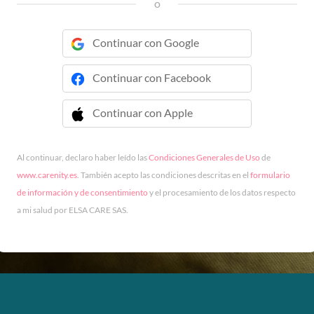
o
Continuar con Google
Continuar con Facebook
Continuar con Apple
 Continuar con Apple
Al continuar, declaro haber leído las
Condiciones Generales de Uso
de
www.carenity.es
. También acepto las condiciones descritas en el
formulario
de información y de consentimiento
y el procesamiento de los datos respecto
a mi salud por ELSA CARE SAS.