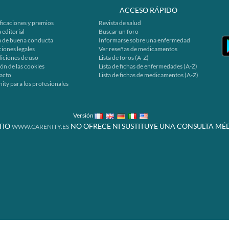
ACCESO RÁPIDO
ficaciones y premios
Revista de salud
 editorial
Buscar un foro
a de buena conducta
Informarse sobre una enfermedad
iones legales
Ver reseñas de medicamentos
iciones de uso
Lista de foros (A-Z)
ón de las cookies
Lista de fichas de enfermedades (A-Z)
acto
Lista de fichas de medicamentos (A-Z)
ity para los profesionales
Versión
ITIO
NO OFRECE NI SUSTITUYE UNA CONSULTA MÉD
WWW.CARENITY.ES