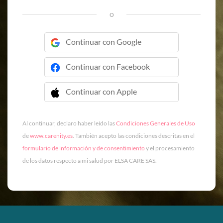
o
Continuar con Google
Continuar con Facebook
Continuar con Apple
 Continuar con Apple
Al continuar, declaro haber leído las
Condiciones Generales de Uso
de
www.carenity.es
. También acepto las condiciones descritas en el
formulario de información y de consentimiento
y el procesamiento
de los datos respecto a mi salud por ELSA CARE SAS.