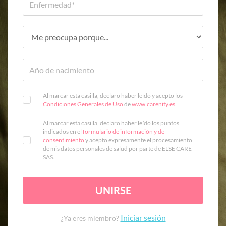
Al marcar esta casilla, declaro haber leído y acepto los
Condiciones Generales de Uso
de
www.carenity.es
.
Al marcar esta casilla, declaro haber leído los puntos
indicados en el
formulario de información y de
consentimiento
y acepto expresamente el procesamiento
de mis datos personales de salud por parte de ELSE CARE
SAS.
UNIRSE
Iniciar sesión
¿Ya eres miembro?