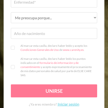
Al marcar esta casilla, declaro haber leído y acepto los
Condiciones Generales de Uso
de
www.carenity.es
.
Al marcar esta casilla, declaro haber leído los puntos
indicados en el
formulario de información y de
consentimiento
y acepto expresamente el procesamiento
de mis datos personales de salud por parte de ELSE CARE
SAS.
UNIRSE
Iniciar sesión
¿Ya eres miembro?