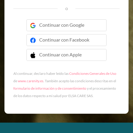
o
Continuar con Google
Continuar con Facebook
Continuar con Apple
 Continuar con Apple
Al continuar, declaro haber leído las
Condiciones Generales de Uso
de
www.carenity.es
. También acepto las condiciones descritas en el
formulario de información y de consentimiento
y el procesamiento
de los datos respecto a mi salud por ELSA CARE SAS.