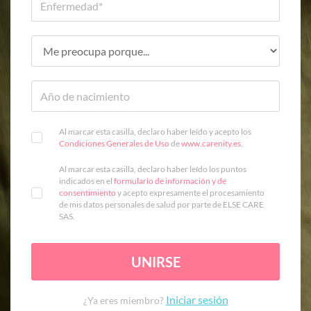
Al marcar esta casilla, declaro haber leído y acepto los
Condiciones Generales de Uso
de
www.carenity.es
.
Al marcar esta casilla, declaro haber leído los puntos
indicados en el
formulario de información y de
consentimiento
y acepto expresamente el procesamiento
de mis datos personales de salud por parte de ELSE CARE
SAS.
UNIRSE
Iniciar sesión
¿Ya eres miembro?