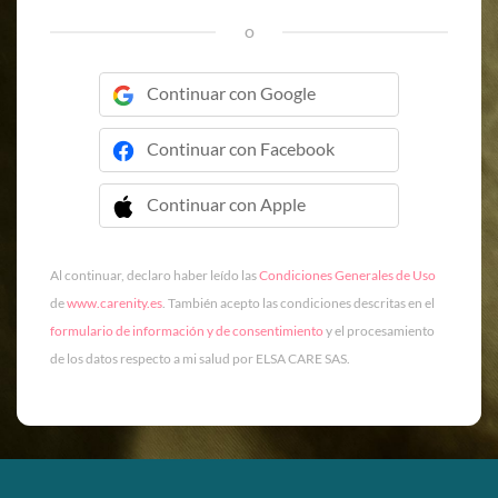
o
Continuar con Google
Continuar con Facebook
Continuar con Apple
 Continuar con Apple
Al continuar, declaro haber leído las
Condiciones Generales de Uso
de
www.carenity.es
. También acepto las condiciones descritas en el
formulario de información y de consentimiento
y el procesamiento
de los datos respecto a mi salud por ELSA CARE SAS.