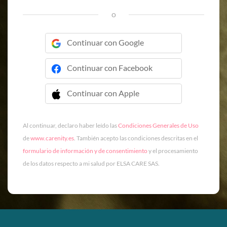
o
Continuar con Google
Continuar con Facebook
Continuar con Apple
 Continuar con Apple
Al continuar, declaro haber leído las
Condiciones Generales de Uso
de
www.carenity.es
. También acepto las condiciones descritas en el
formulario de información y de consentimiento
y el procesamiento
de los datos respecto a mi salud por ELSA CARE SAS.