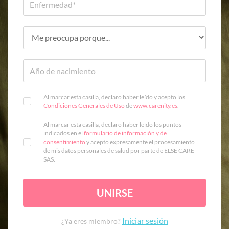
Al marcar esta casilla, declaro haber leído y acepto los
Condiciones Generales de Uso
de
www.carenity.es
.
Al marcar esta casilla, declaro haber leído los puntos
indicados en el
formulario de información y de
consentimiento
y acepto expresamente el procesamiento
de mis datos personales de salud por parte de ELSE CARE
SAS.
UNIRSE
Iniciar sesión
¿Ya eres miembro?