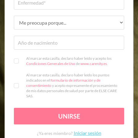
Al marcar esta casilla, declaro haber leído y acepto los
Condiciones Generales de Uso
de
www.carenity.es
.
Al marcar esta casilla, declaro haber leído los puntos
indicados en el
formulario de información y de
consentimiento
y acepto expresamente el procesamiento
de mis datos personales de salud por parte de ELSE CARE
SAS.
UNIRSE
Iniciar sesión
¿Ya eres miembro?