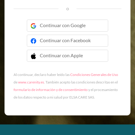
o
Continuar con Google
Continuar con Facebook
Continuar con Apple
 Continuar con Apple
Al continuar, declaro haber leído las
Condiciones Generales de Uso
de
www.carenity.es
. También acepto las condiciones descritas en el
formulario de información y de consentimiento
y el procesamiento
de los datos respecto a mi salud por ELSA CARE SAS.