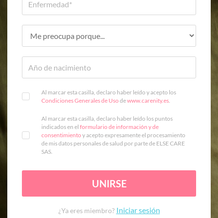
Al marcar esta casilla, declaro haber leído y acepto los
Condiciones Generales de Uso
de
www.carenity.es
.
Al marcar esta casilla, declaro haber leído los puntos
indicados en el
formulario de información y de
consentimiento
y acepto expresamente el procesamiento
de mis datos personales de salud por parte de ELSE CARE
SAS.
UNIRSE
Iniciar sesión
¿Ya eres miembro?