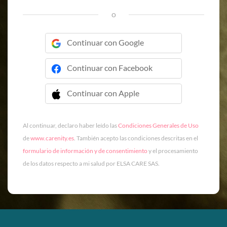
o
Continuar con Google
Continuar con Facebook
Continuar con Apple
 Continuar con Apple
Al continuar, declaro haber leído las
Condiciones Generales de Uso
de
www.carenity.es
. También acepto las condiciones descritas en el
formulario de información y de consentimiento
y el procesamiento
de los datos respecto a mi salud por ELSA CARE SAS.