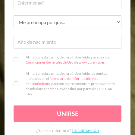
Al marcar esta casilla, declaro haber leído y acepto los
Condiciones Generales de Uso
de
www.carenity.es
.
Al marcar esta casilla, declaro haber leído los puntos
indicados en el
formulario de información y de
consentimiento
y acepto expresamente el procesamiento
de mis datos personales de salud por parte de ELSE CARE
SAS.
UNIRSE
Iniciar sesión
¿Ya eres miembro?