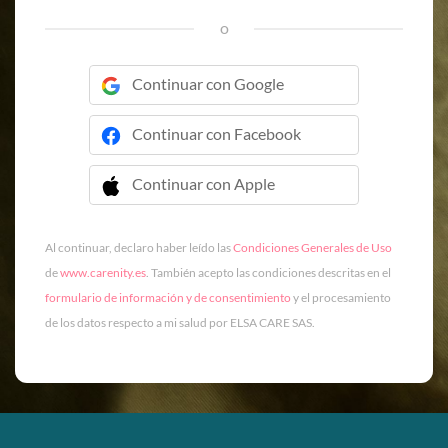
o
Continuar con Google
Continuar con Facebook
Continuar con Apple
 Continuar con Apple
Al continuar, declaro haber leído las
Condiciones Generales de Uso
de
www.carenity.es
. También acepto las condiciones descritas en el
formulario de información y de consentimiento
y el procesamiento
de los datos respecto a mi salud por ELSA CARE SAS.