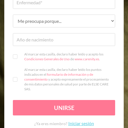
Al marcar esta casilla, declaro haber leído y acepto los
Condiciones Generales de Uso
de
www.carenity.es
.
Al marcar esta casilla, declaro haber leído los puntos
indicados en el
formulario de información y de
consentimiento
y acepto expresamente el procesamiento
de mis datos personales de salud por parte de ELSE CARE
SAS.
UNIRSE
Iniciar sesión
¿Ya eres miembro?