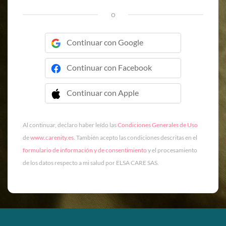
o
Continuar con Google
Continuar con Facebook
Continuar con Apple
 Continuar con Apple
Al continuar, declaro haber leído las
Condiciones Generales de Uso
de
www.carenity.es
. También acepto las condiciones descritas en el
formulario de información y de consentimiento
y el procesamiento
de los datos respecto a mi salud por ELSA CARE SAS.