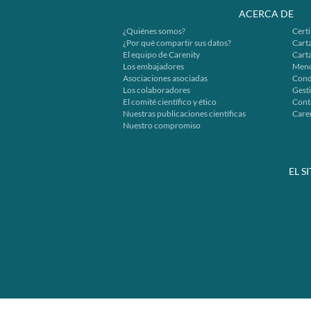
ACERCA DE
¿Quiénes somos?
Certi
¿Por qué compartir sus datos?
Carta
El equipo de Carenity
Cart
Los embajadores
Menc
Asociaciones asociadas
Cond
Los colaboradores
Gesti
El comité científico y ético
Cont
Nuestras publicaciones científicas
Caren
Nuestro compromiso
EL S