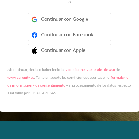
o
Continuar con Google
Continuar con Facebook
Continuar con Apple
 Continuar con Apple
Al continuar, declaro haber leído las
Condiciones Generales de Uso
de
www.carenity.es
. También acepto las condiciones descritas en el
formulario
de información y de consentimiento
y el procesamiento de los datos respecto
a mi salud por ELSA CARE SAS.