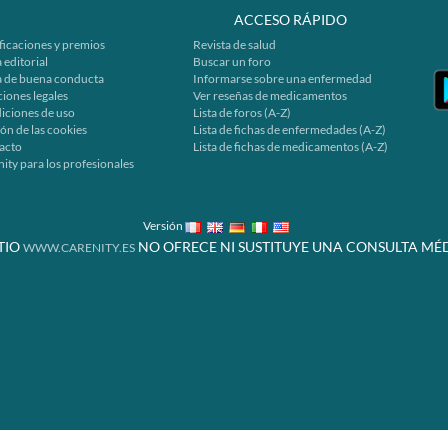
ACCESO RÁPIDO
ficaciones y premios
Revista de salud
 editorial
Buscar un foro
a de buena conducta
Informarse sobre una enfermedad
iones legales
Ver reseñas de medicamentos
iciones de uso
Lista de foros (A-Z)
ón de las cookies
Lista de fichas de enfermedades (A-Z)
acto
Lista de fichas de medicamentos (A-Z)
ity para los profesionales
Versión
ITIO
NO OFRECE NI SUSTITUYE UNA CONSULTA MÉD
WWW.CARENITY.ES