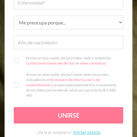
Al marcar esta casilla, declaro haber leído y acepto los
Condiciones Generales de Uso
de
www.carenity.es
.
Al marcar esta casilla, declaro haber leído los puntos
indicados en el
formulario de información y de
consentimiento
y acepto expresamente el procesamiento
de mis datos personales de salud por parte de ELSE CARE
SAS.
UNIRSE
Iniciar sesión
¿Ya eres miembro?