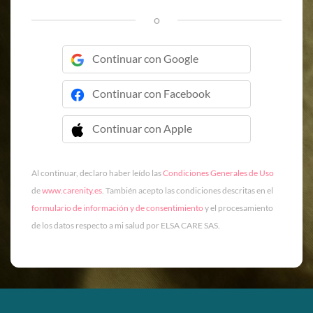
o
Continuar con Google
Continuar con Facebook
Continuar con Apple
 Continuar con Apple
Al continuar, declaro haber leído las
Condiciones Generales de Uso
de
www.carenity.es
. También acepto las condiciones descritas en el
formulario de información y de consentimiento
y el procesamiento
de los datos respecto a mi salud por ELSA CARE SAS.