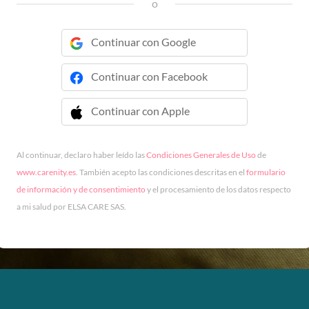
o
Continuar con Google
Continuar con Facebook
Continuar con Apple
 Continuar con Apple
Al continuar, declaro haber leído las
Condiciones Generales de Uso
de
www.carenity.es
. También acepto las condiciones descritas en el
formulario
de información y de consentimiento
y el procesamiento de los datos respecto
a mi salud por ELSA CARE SAS.