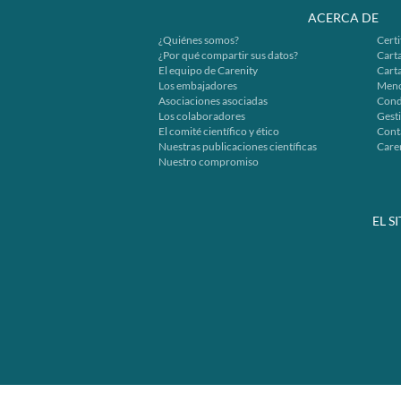
ACERCA DE
¿Quiénes somos?
Certi
¿Por qué compartir sus datos?
Carta
El equipo de Carenity
Cart
Los embajadores
Menc
Asociaciones asociadas
Cond
Los colaboradores
Gesti
El comité científico y ético
Cont
Nuestras publicaciones científicas
Caren
Nuestro compromiso
EL S