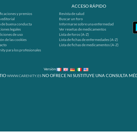
ACCESO RÁPIDO
ficaciones y premios
Revista de salud
 editorial
Buscar un foro
a de buena conducta
Informarse sobre una enfermedad
iones legales
Ver reseñas de medicamentos
iciones de uso
Lista de foros (A-Z)
ón de las cookies
Lista de fichas de enfermedades (A-Z)
acto
Lista de fichas de medicamentos (A-Z)
ity para los profesionales
Versión
ITIO
NO OFRECE NI SUSTITUYE UNA CONSULTA MÉD
WWW.CARENITY.ES