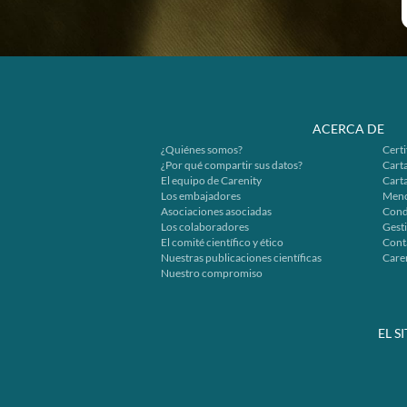
ACERCA DE
¿Quiénes somos?
Certi
¿Por qué compartir sus datos?
Carta
El equipo de Carenity
Cart
Los embajadores
Menc
Asociaciones asociadas
Cond
Los colaboradores
Gesti
El comité científico y ético
Cont
Nuestras publicaciones científicas
Caren
Nuestro compromiso
EL S