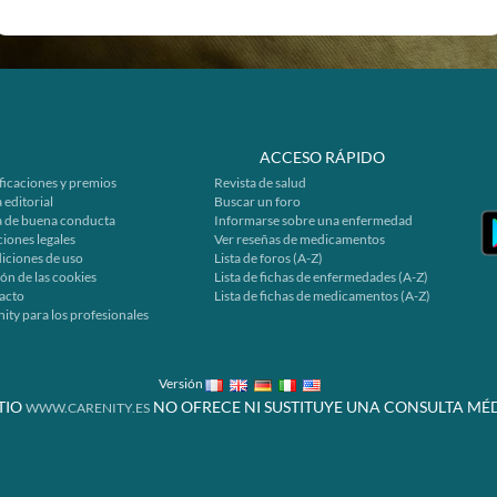
ACCESO RÁPIDO
ficaciones y premios
Revista de salud
 editorial
Buscar un foro
a de buena conducta
Informarse sobre una enfermedad
iones legales
Ver reseñas de medicamentos
iciones de uso
Lista de foros (A-Z)
ón de las cookies
Lista de fichas de enfermedades (A-Z)
acto
Lista de fichas de medicamentos (A-Z)
ity para los profesionales
Versión
ITIO
NO OFRECE NI SUSTITUYE UNA CONSULTA MÉD
WWW.CARENITY.ES