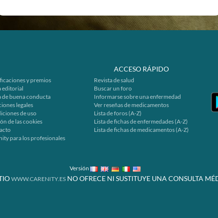
ACCESO RÁPIDO
ficaciones y premios
Revista de salud
 editorial
Buscar un foro
a de buena conducta
Informarse sobre una enfermedad
iones legales
Ver reseñas de medicamentos
iciones de uso
Lista de foros (A-Z)
ón de las cookies
Lista de fichas de enfermedades (A-Z)
acto
Lista de fichas de medicamentos (A-Z)
ity para los profesionales
Versión
ITIO
NO OFRECE NI SUSTITUYE UNA CONSULTA MÉD
WWW.CARENITY.ES