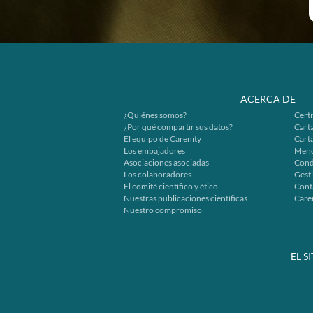
ACERCA DE
¿Quiénes somos?
Certi
¿Por qué compartir sus datos?
Carta
El equipo de Carenity
Cart
Los embajadores
Menc
Asociaciones asociadas
Cond
Los colaboradores
Gesti
El comité científico y ético
Cont
Nuestras publicaciones científicas
Caren
Nuestro compromiso
EL S