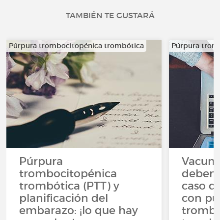
TAMBIÉN TE GUSTARÁ
Púrpura trombocitopénica trombótica
Púrpura trom
Púrpura
Vacuna
trombocitopénica
deben 
trombótica (PTT) y
caso de
planificación del
con pú
embarazo: ¡lo que hay
trombo