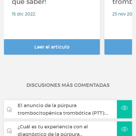
que saber!
trombó
15 dic 2022
23 nov 202
Leer el artículo
DISCUSIONES MÁS COMENTADAS
El anuncio de la púrpura
trombocitopénica trombótica (PTT):…
¿Cuál es tu experiencia con el
diagnóstico de la púrpura…