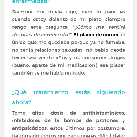
enfermedad?
Siempre me duele algo, pero lo peor es
cuando estoy delante de mi plato: siempre
tengo esta pregunta: "
¿Cómo me sentiré
después de comer esto?
"
El placer de comer
, el
único que me quedaba porque ya no fumaba,
no tenia relaciones sexuales, no bebia desde
hacia casi veinte años y no consumía drogas
(bueno, aparte de mi medicación), ese placer
también se me había retirado.
¿Qué tratamiento estás siguiendo
ahora?
Tomo
altas dosis de antihistamínicos
,
i
nhibidores de la bomba de protones
y
antipsicóticos
, estos últimos por costumbre,
he tomado tantos por nada que es difícil dejar