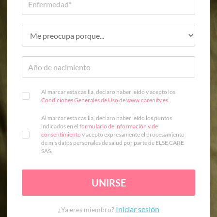
Al marcar esta casilla, declaro haber leído y acepto los
Condiciones Generales de Uso
de
www.carenity.es
.
Al marcar esta casilla, declaro haber leído los puntos
indicados en el
formulario de información y de
consentimiento
y acepto expresamente el procesamiento
de mis datos personales de salud por parte de ELSE CARE
SAS.
UNIRSE
Iniciar sesión
¿Ya eres miembro?