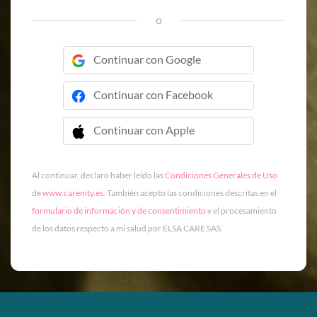
o
Continuar con Google
Continuar con Facebook
Continuar con Apple
 Continuar con Apple
Al continuar, declaro haber leído las
Condiciones Generales de Uso
de
www.carenity.es
. También acepto las condiciones descritas en el
formulario de información y de consentimiento
y el procesamiento
de los datos respecto a mi salud por ELSA CARE SAS.