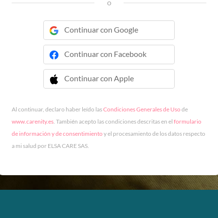
o
Continuar con Google
Continuar con Facebook
Continuar con Apple
 Continuar con Apple
Al continuar, declaro haber leído las
Condiciones Generales de Uso
de
www.carenity.es
. También acepto las condiciones descritas en el
formulario
de información y de consentimiento
y el procesamiento de los datos respecto
a mi salud por ELSA CARE SAS.