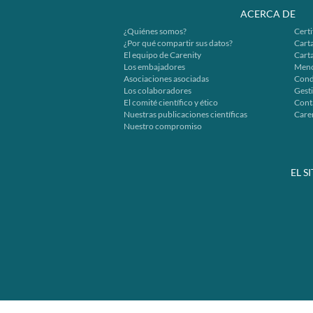
ACERCA DE
¿Quiénes somos?
Certi
¿Por qué compartir sus datos?
Carta
El equipo de Carenity
Cart
Los embajadores
Menc
Asociaciones asociadas
Cond
Los colaboradores
Gesti
El comité científico y ético
Cont
Nuestras publicaciones científicas
Caren
Nuestro compromiso
EL S