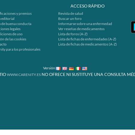
ACCESO RÁPIDO
ficaciones y premios
Revista de salud
 editorial
Buscar un foro
a de buena conducta
Informarse sobre una enfermedad
iones legales
Ver reseñas de medicamentos
iciones de uso
Lista de foros (A-Z)
ón de las cookies
Lista de fichas de enfermedades (A-Z)
acto
Lista de fichas de medicamentos (A-Z)
ity para los profesionales
Versión
ITIO
NO OFRECE NI SUSTITUYE UNA CONSULTA MÉD
WWW.CARENITY.ES