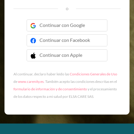
o
Continuar con Google
Continuar con Facebook
Continuar con Apple
 Continuar con Apple
Al continuar, declaro haber leído las
Condiciones Generales de Uso
de
www.carenity.es
. También acepto las condiciones descritas en el
formulario de información y de consentimiento
y el procesamiento
de los datos respecto a mi salud por ELSA CARE SAS.