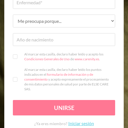
Al marcar esta casilla, declaro haber leído y acepto los
Condiciones Generales de Uso
de
www.carenity.es
.
Al marcar esta casilla, declaro haber leído los puntos
indicados en el
formulario de información y de
consentimiento
y acepto expresamente el procesamiento
de mis datos personales de salud por parte de ELSE CARE
SAS.
UNIRSE
Iniciar sesión
¿Ya eres miembro?