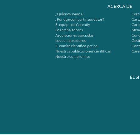
ACERCA DE
¿Quiénes somos?
Certi
¿Por qué compartir sus datos?
Carta
El equipo de Carenity
Cart
Los embajadores
Menc
Asociaciones asociadas
Cond
Los colaboradores
Gesti
El comité científico y ético
Cont
Nuestras publicaciones científicas
Caren
Nuestro compromiso
EL S