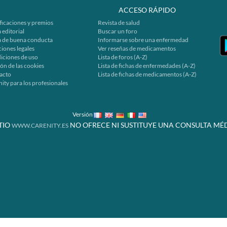
ACCESO RÁPIDO
ficaciones y premios
Revista de salud
 editorial
Buscar un foro
a de buena conducta
Informarse sobre una enfermedad
iones legales
Ver reseñas de medicamentos
iciones de uso
Lista de foros (A-Z)
ón de las cookies
Lista de fichas de enfermedades (A-Z)
acto
Lista de fichas de medicamentos (A-Z)
ity para los profesionales
Versión
ITIO
NO OFRECE NI SUSTITUYE UNA CONSULTA MÉD
WWW.CARENITY.ES