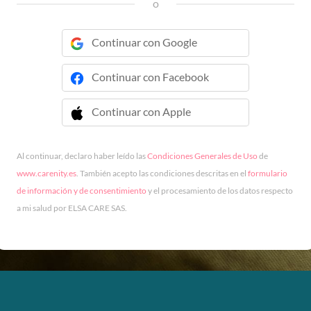
o
Continuar con Google
Continuar con Facebook
Continuar con Apple
 Continuar con Apple
Al continuar, declaro haber leído las
Condiciones Generales de Uso
de
www.carenity.es
. También acepto las condiciones descritas en el
formulario
de información y de consentimiento
y el procesamiento de los datos respecto
a mi salud por ELSA CARE SAS.