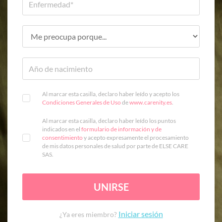
Al marcar esta casilla, declaro haber leído y acepto los
Condiciones Generales de Uso
de
www.carenity.es
.
Al marcar esta casilla, declaro haber leído los puntos
indicados en el
formulario de información y de
consentimiento
y acepto expresamente el procesamiento
de mis datos personales de salud por parte de ELSE CARE
SAS.
UNIRSE
Iniciar sesión
¿Ya eres miembro?