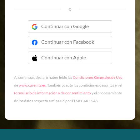
o
Continuar con Google
Continuar con Facebook
Continuar con Apple
 Continuar con Apple
Al continuar, declaro haber leído las
Condiciones Generales de Uso
de
www.carenity.es
. También acepto las condiciones descritas en el
formulario de información y de consentimiento
y el procesamiento
de los datos respecto a mi salud por ELSA CARE SAS.