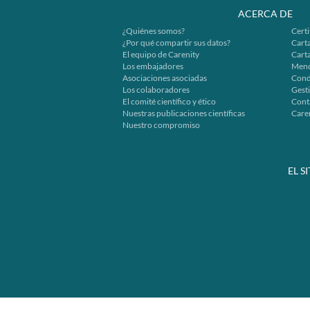
ACERCA DE
¿Quiénes somos?
Certi
¿Por qué compartir sus datos?
Carta
El equipo de Carenity
Cart
Los embajadores
Menc
Asociaciones asociadas
Cond
Los colaboradores
Gesti
El comité científico y ético
Cont
Nuestras publicaciones científicas
Caren
Nuestro compromiso
EL S