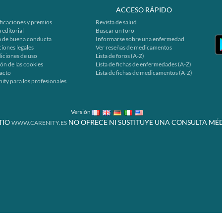
ACCESO RÁPIDO
ficaciones y premios
Revista de salud
 editorial
Buscar un foro
a de buena conducta
Informarse sobre una enfermedad
iones legales
Ver reseñas de medicamentos
iciones de uso
Lista de foros (A-Z)
ón de las cookies
Lista de fichas de enfermedades (A-Z)
acto
Lista de fichas de medicamentos (A-Z)
ity para los profesionales
Versión
ITIO
NO OFRECE NI SUSTITUYE UNA CONSULTA MÉD
WWW.CARENITY.ES