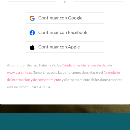
o
Continuar con Google
Continuar con Facebook
Continuar con Apple
 Continuar con Apple
Al continuar, declaro haber leído las
Condiciones Generales de Uso
de
www.carenity.es
. También acepto las condiciones descritas en el
formulario
de información y de consentimiento
y el procesamiento de los datos respecto
a mi salud por ELSA CARE SAS.