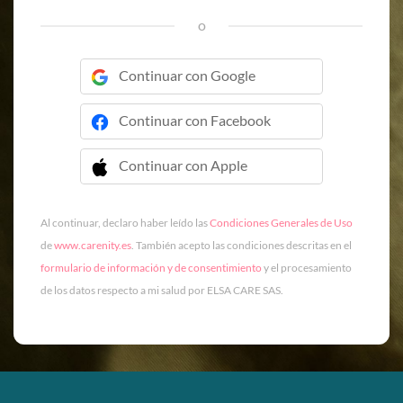
o
Continuar con Google
Continuar con Facebook
Continuar con Apple
 Continuar con Apple
Al continuar, declaro haber leído las
Condiciones Generales de Uso
de
www.carenity.es
. También acepto las condiciones descritas en el
formulario de información y de consentimiento
y el procesamiento
de los datos respecto a mi salud por ELSA CARE SAS.