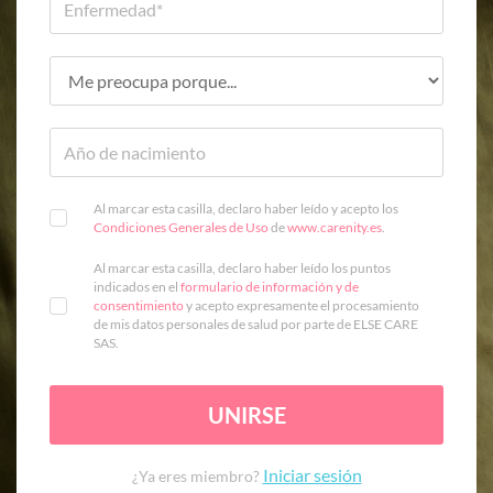
Al marcar esta casilla, declaro haber leído y acepto los
Condiciones Generales de Uso
de
www.carenity.es
.
Al marcar esta casilla, declaro haber leído los puntos
indicados en el
formulario de información y de
consentimiento
y acepto expresamente el procesamiento
de mis datos personales de salud por parte de ELSE CARE
SAS.
UNIRSE
Iniciar sesión
¿Ya eres miembro?