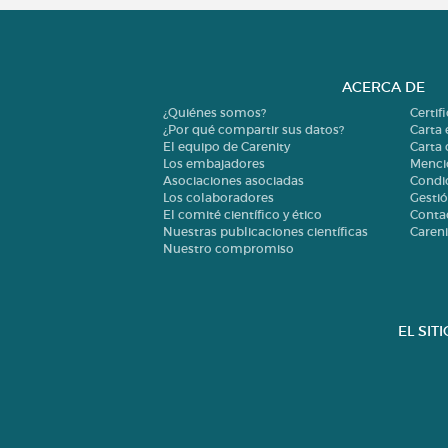
ACERCA DE
¿Quiénes somos?
Certif
¿Por qué compartir sus datos?
Carta 
El equipo de Carenity
Carta
Los embajadores
Menci
Asociaciones asociadas
Condi
Los colaboradores
Gestió
El comité científico y ético
Conta
Nuestras publicaciones científicas
Careni
Nuestro compromiso
EL SIT