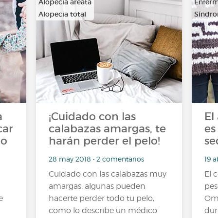
Alopecia areata
Enferm
Alopecia total
Síndro
a
¡Cuidado con las
El
car
calabazas amargas, te
es
lo
harán perder el pelo!
se
28 may 2018 • 2 comentarios
19 a
Cuidado con las calabazas muy
El 
amargas: algunas pueden
pes
e
hacerte perder todo tu pelo,
Ome
como lo describe un médico
dur