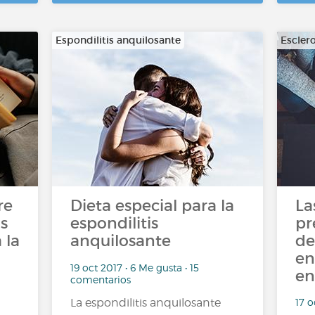
Espondilitis anquilosante
Esclero
re
Dieta especial para la
La
os
espondilitis
pr
 la
anquilosante
de
en
19 oct 2017 • 6 Me gusta • 15
en
comentarios
17 o
La espondilitis anquilosante