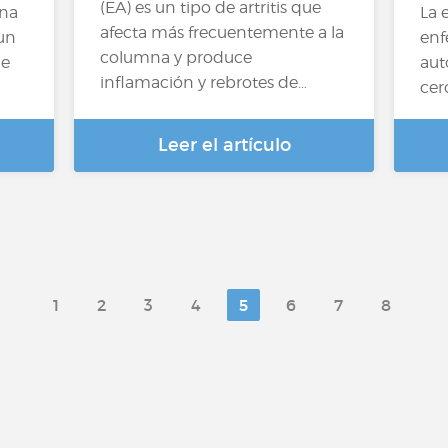
(EA) es un tipo de artritis que
una
La 
afecta más frecuentemente a la
un
enf
columna y produce
ue
aut
inflamación y rebrotes de…
cer
Leer el artículo
1
2
3
4
5
6
7
8