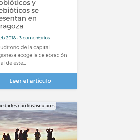
obióticos y
ebióticos se
esentan en
ragoza
eb 2018 • 3 comentarios
Auditorio de la capital
gonesa acoge la celebración
al de este…
Leer el artículo
edades cardiovasculares