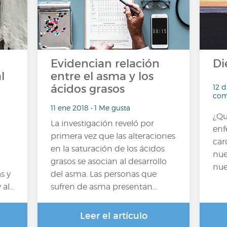
Evidencian relación
Di
l
entre el asma y los
ácidos grasos
12 d
com
11 ene 2018 • 1 Me gusta
¿Qu
La investigación reveló por
en
primera vez que las alteraciones
car
en la saturación de los ácidos
nue
grasos se asocian al desarrollo
nues
s y
del asma. Las personas que
 al…
sufren de asma presentan…
Leer el artículo