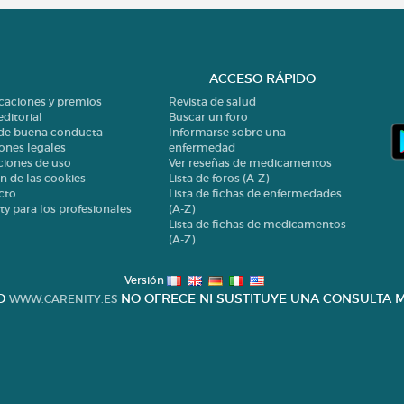
ACCESO RÁPIDO
icaciones y premios
Revista de salud
editorial
Buscar un foro
 de buena conducta
Informarse sobre una
ones legales
enfermedad
ciones de uso
Ver reseñas de medicamentos
n de las cookies
Lista de foros (A-Z)
cto
Lista de fichas de enfermedades
ty para los profesionales
(A-Z)
Lista de fichas de medicamentos
(A-Z)
Versión
IO
NO OFRECE NI SUSTITUYE UNA CONSULTA M
WWW.CARENITY.ES