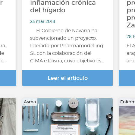
r
inflamación crónica
pr
del hígado
pr
pr
23 mar 2018
Za
El Gobierno de Navarra ha
28 f
subvencionado un proyecto,
ra.
liderado por Pharmamodelling
El 
de
SL con la colaboración del
ara
do…
CIMA e Idisna, cuyo objetivo es…
anu
Leer el artículo
Asma
Enferm