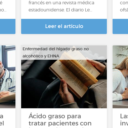
é
francés en una revista médica
com
mo…
estadounidense. El diario Le…
oft
Leer el artículo
Enfermedad del hígado graso no
alcohólico y EHNA
ra
Ácido graso para
La
el
tratar pacientes con
in