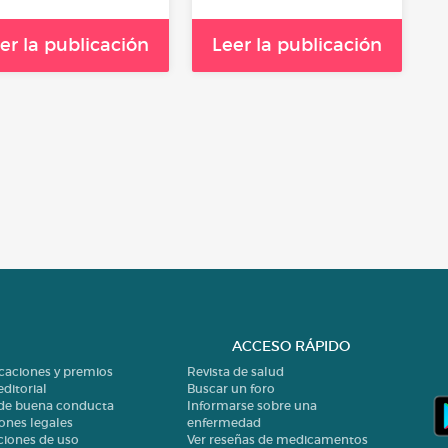
er la publicación
Leer la publicación
ACCESO RÁPIDO
icaciones y premios
Revista de salud
editorial
Buscar un foro
 de buena conducta
Informarse sobre una
ones legales
enfermedad
ciones de uso
Ver reseñas de medicamentos