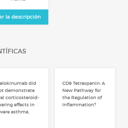
er la descripción
NTÍFICAS
ralokinumab did
CD9 Tetraspanin: A
ot demonstrate
New Pathway for
ral corticosteroid-
the Regulation of
paring effects in
Inflammation?
evere asthma.