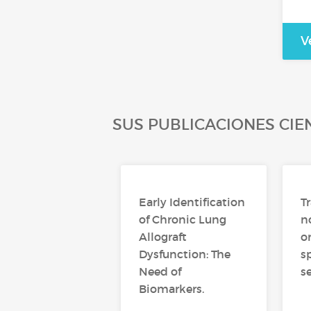
V
SUS PUBLICACIONES CIE
Early Identification
T
of Chronic Lung
n
Allograft
o
Dysfunction: The
s
Need of
s
Biomarkers.