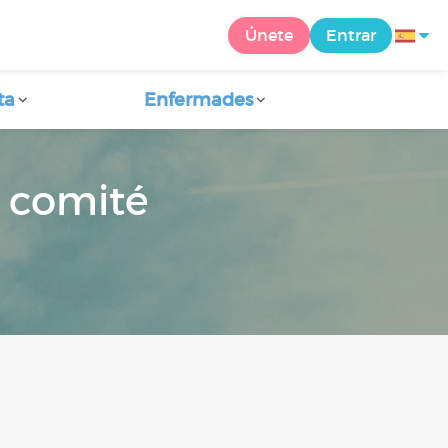
Únete
Entrar
ta
Enfermades
 comité