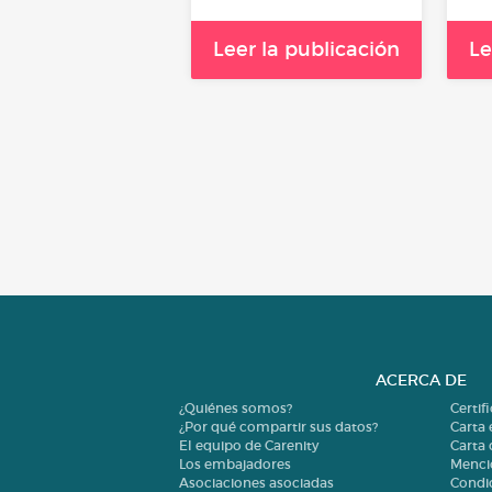
Leer la publicación
Le
ACERCA DE
¿Quiénes somos?
Certif
¿Por qué compartir sus datos?
Carta 
El equipo de Carenity
Carta
Los embajadores
Menci
Asociaciones asociadas
Condi