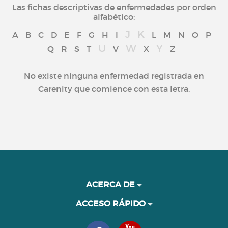
Las fichas descriptivas de enfermedades por orden
alfabético:
J
K
A
B
C
D
E
F
G
H
I
L
M
N
O
P
U
W
Y
Q
R
S
T
V
X
Z
No existe ninguna enfermedad registrada en
Carenity que comience con esta letra.
ACERCA DE
ACCESO RÁPIDO