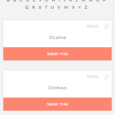
A
B
C
D
E
F
G
H
I
J
K
L
M
N
O
P
Q
R
S
T
U
V
W
X
Y
Z
DRUG
Ocaliva
Saber más
DRUG
Ocrevus
Saber más