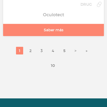
DRUG
Oculotect
Saber más
1
2
3
4
5
>
»
10