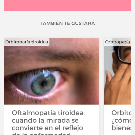
TAMBIÉN TE GUSTARÁ
Orbitopatía tiroidea
Orbitopatía ti
Oftalmopatía tiroidea:
Orbitop
cuando la mirada se
¿cómo 
convierte en el reflejo
bienest