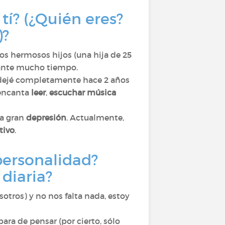
tí? (¿Quién eres?
)?
s hermosos hijos (una hija de 25
nte mucho tiempo.
o dejé completamente hace 2 años
 encanta
leer
,
escuchar música
a gran
depresión
. Actualmente,
tivo
.
 personalidad?
diaria?
tros) y no nos falta nada, estoy
ara de pensar (por cierto, sólo