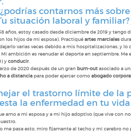
.
 ¿podrías contarnos más sobre 
u situación laboral y familiar?
8 años, estoy casado desde diciembre de 2019 y tengo do
on los hijos de mi esposa). Practiqué
artes marciales
dura
ejarlo varias veces debido a mis hospitalizaciones, y l
. Mi ambición es reanudar el deporte en septiembre. Me
0) y
conducir
.
marzo de 2020 después de un gran
burn-out
asociado a un
ho a distancia
para poder ejercer como
abogado corpora
nejar el trastorno límite de la
sta la enfermedad en tu vida 
 amo a mi esposa y a mi hijo adoptivo (que vive con noso
uestro.
o me pasa esto, miro fijamente al techo y mi cerebro no p