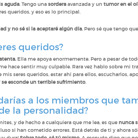
is aguda
. Tengo una
sordera
avanzada y un
tumor en el o
s queridos, y eso es lo principal.
 y no sé si la aceptaré algún día
. Pero sé que tengo que
eres queridos?
atenta.
Ella me apoya enormemente. Pero a pesar de tod
 me hace sentir muy culpable. Rara vez hablo sobre mi t
is seres queridos, estar ahí para ellos, escucharlos, apoy
r" se esconde un terrible sufrimiento
.
 darías a los miembros que ta
 de la personalidad?
mites, y de hecho a cualquiera que me lea, es que
nunca s
cluso si han cometido errores. Está detrás de ti y ahora só
uy dura!
Sobre todo, sé tú mismo
. A menudo digo que no