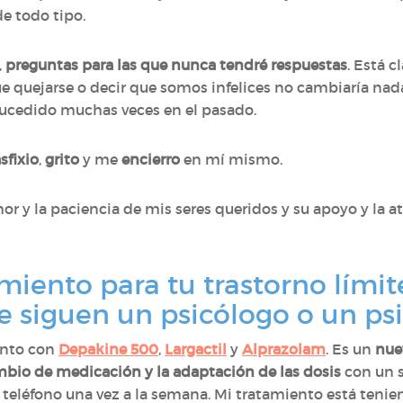
e todo tipo.
,
preguntas para las que nunca tendré respuestas
. Está 
que quejarse o decir que somos infelices no cambiaría na
ucedido muchas veces en el pasado.
sfixio
,
grito
y me
encierro
en mí mismo.
 amor y la paciencia de mis seres queridos y su apoyo y la
miento para tu trastorno límit
e siguen un psicólogo o un psi
ento con
Depakine 500
,
Largactil
y
Alprazolam
. Es un
nue
bio de medicación y la adaptación de las dosis
con un s
 teléfono una vez a la semana. Mi tratamiento está tenien