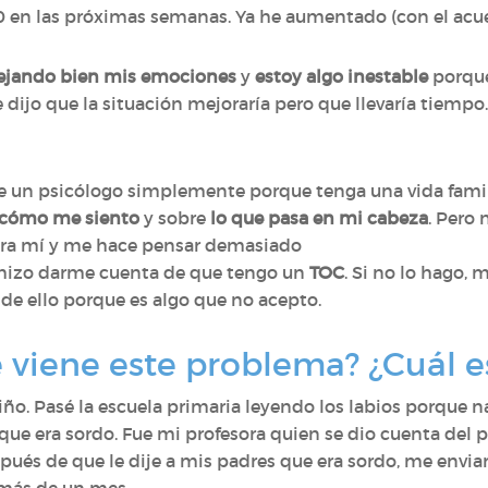
n las próximas semanas. Ya he aumentado (con el acuerd
ejando bien mis emociones
y
estoy algo inestable
porque
dijo que la situación mejoraría pero que llevaría tiempo.
e un psicólogo simplemente porque tenga una vida famil
cómo me siento
y sobre
lo que pasa en mi cabeza
. Pero 
para mí y me hace pensar demasiado
hizo darme cuenta de que tengo un
TOC
. Si no lo hago,
de ello porque es algo que no acepto.
viene este problema? ¿Cuál e
ño. Pasé la escuela primaria leyendo los labios porque n
que era sordo. Fue mi profesora quien se dio cuenta del
és de que le dije a mis padres que era sordo, me envia