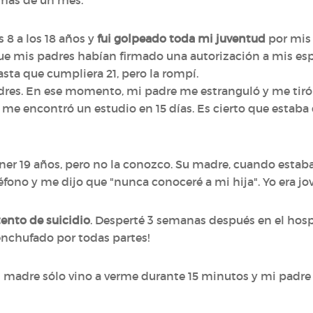
e más de un mes.
 8 a los 18 años y
fui golpeado toda mi juventud
por mis
ue mis padres habían firmado una autorización a mis es
sta que cumpliera 21, pero la rompí.
dres. En ese momento, mi padre me estranguló y me tiró 
me encontró un estudio en 15 días. Es cierto que estaba
ner 19 años, pero no la conozco. Su madre, cuando esta
ono y me dijo que "nunca conoceré a mi hija". Yo era j
ento de suicidio
. Desperté 3 semanas después en el hospi
enchufado por todas partes!
madre sólo vino a verme durante 15 minutos y mi padre l