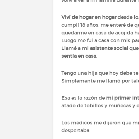
volví a ver a mi familia durant
Viví de hogar en hogar
desde los
cumplí 18 años, me enteré de q
quedarme en casa de acojida ha
Luego me fui a casa con mis pa
Llamé a mi
asistente social
que 
sentía en casa
.
Tengo una hija que hoy debe te
Simplemente me llamó por teléf
Esa es la razón de
mi primer int
atado de tobillos y muñecas y 
Los médicos me dijeron que mi 
despertaba.