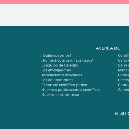
ACERCA DE
¿Quiénes somos?
Certif
¿Por qué compartir sus datos?
Carta 
El equipo de Carenity
Carta
Los embajadores
Menci
Asociaciones asociadas
Condi
Los colaboradores
Gestió
El comité científico y ético
Conta
Nuestras publicaciones científicas
Careni
Nuestro compromiso
EL SIT