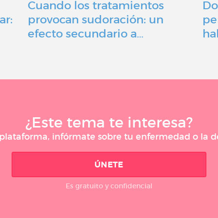
Cuando los tratamientos
Do
ar:
provocan sudoración: un
pe
efecto secundario a…
ha
¿Este tema te interesa?
a plataforma, infórmate sobre tu enfermedad o la
ÚNETE
Es gratuito y confidencial