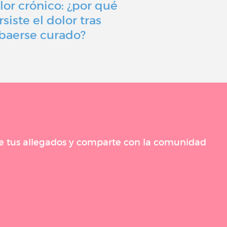
lor crónico: ¿por qué
Nuestro si
rsiste el dolor tras
un equilibr
baerse curado?
corazón de
 de tus allegados y comparte con la comunidad