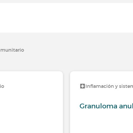
nmunitario
io
Inflamación y siste
Granuloma anul