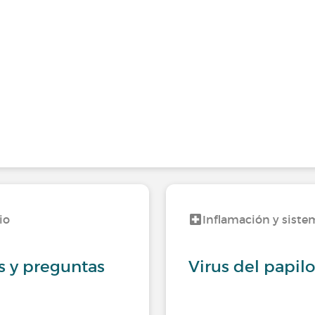
io
Inflamación y siste
s y preguntas
Virus del papi