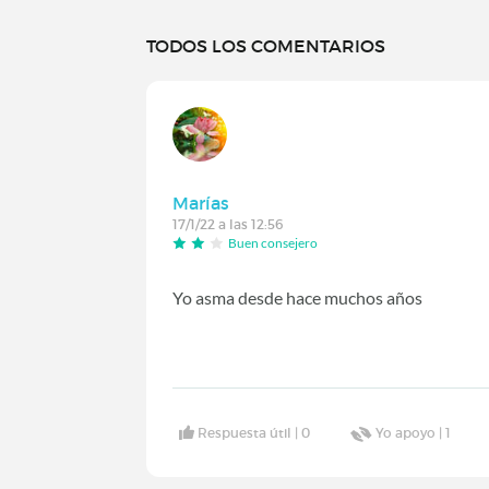
TODOS LOS COMENTARIOS
Marías
17/1/22 a las 12:56
Buen consejero
Yo asma desde hace muchos años
Respuesta útil |
0
Yo apoyo |
1