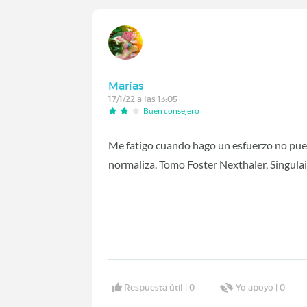
Marías
17/1/22 a las 13:05
Buen consejero
Me fatigo cuando hago un esfuerzo no puedo
normaliza. Tomo Foster Nexthaler, Singulai
Respuesta útil |
0
Yo apoyo |
0