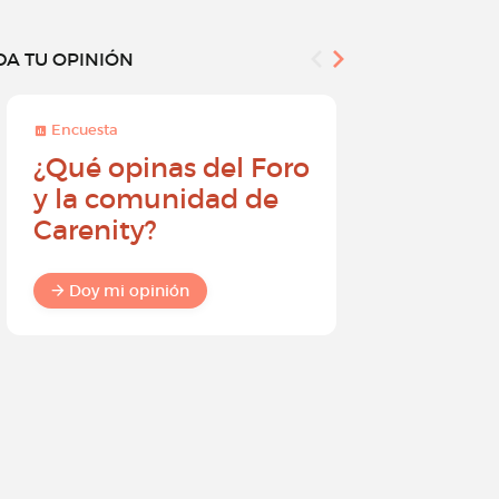
DA TU OPINIÓN
Encuesta
Encuesta
¿Qué opinas del Foro
Conviér
y la comunidad de
embajad
Carenity?
Carenity
diferenc
comuni
Doy mi opinión
Doy mi o