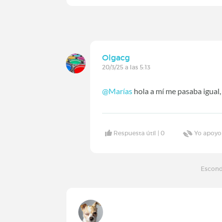
Olgacg
20/3/25 a las 5:13
@Marías
hola a mí me pasaba igual,
Respuesta útil |
0
Yo apoyo
Escond