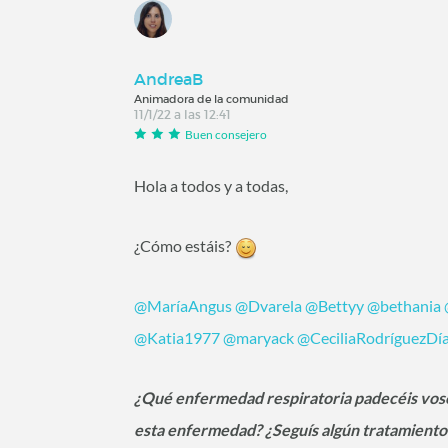
AndreaB
Animadora de la comunidad
11/1/22 a las 12:41
Buen consejero
Hola a todos y a todas,
¿Cómo estáis?
@MaríaAngus
‍
@Dvarela
‍
@Bettyy
‍
@bethania
‍
@Katia1977
‍
@maryack
‍
@CeciliaRodríguezDí
¿Qué enfermedad respiratoria padecéis voso
esta enfermedad? ¿Seguís algún tratamiento