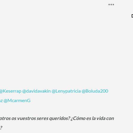
@Keserrap
‍
@davidavakin
‍
@Lenypatricia
‍
@Boluda200
az
‍
@McarmenG
‍
tros os vuestros seres queridos? ¿Cómo es la vida con
?