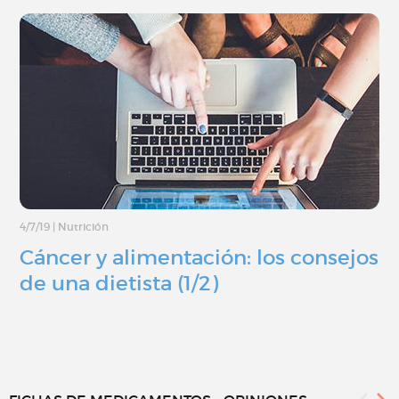
4/7/19
|
Nutrición
Cáncer y alimentación: los consejos
de una dietista (1/2)