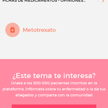
FICHAS DE MEDICAMENTOS - OPINIONES...
Metotrexato
¿Este tema te interesa?
Únete a los 500 000 pacientes inscritos en la
plataforma, infórmate sobre tu enfermedad o la de tus
allegados y comparte con la comunidad