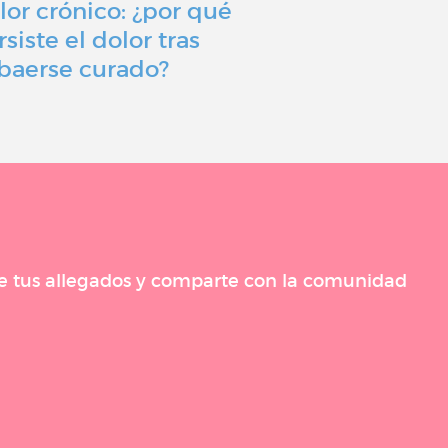
lor crónico: ¿por qué
Nuestro si
rsiste el dolor tras
un equilibr
baerse curado?
corazón de
 de tus allegados y comparte con la comunidad