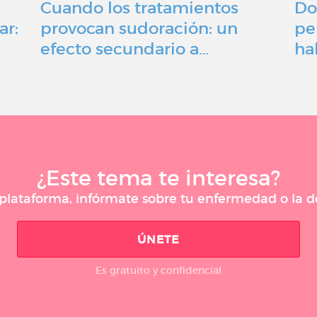
Cuando los tratamientos
Do
ar:
provocan sudoración: un
pe
efecto secundario a…
ha
¿Este tema te interesa?
a plataforma, infórmate sobre tu enfermedad o la
ÚNETE
Es gratuito y confidencial