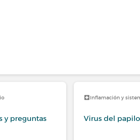
io
Inflamación y siste
s y preguntas
Virus del papi