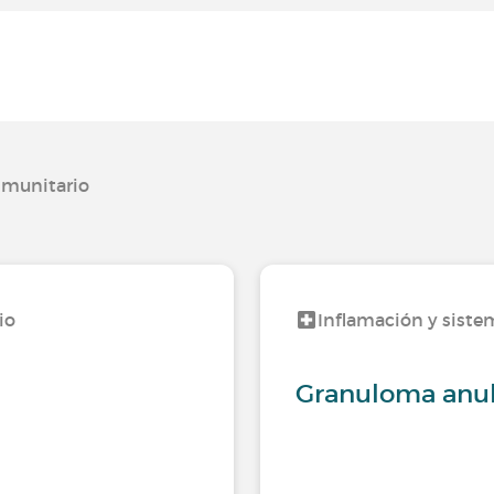
nmunitario
io
Inflamación y siste
Granuloma anul