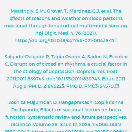
Mattingly, S.M., Grover, T., Martinez, G.J. et al. The
effects of seasons and weather on sleep patterns
measured through longitudinal multimodal sensing.
npj Digit. Med. 4, 76 (2021).
https://doi.org/10.1038/s41746-021-00435-2
Salgado-Delgado R, Tapia Osorio A, Saderi N, Escobar
C. Disruption of circadian rhythms: a crucial factor in
the etiology of depression. Depress Res Treat.
2011;2011:839743. doi: 10.1155/2011/839743. Epub 2011
Aug 8. PMID: 21845223; PMCID: PMC3154570.
Joshita Majumdar, D. Rangaprakash, Gopikrishna
Deshpande, Effects of seasonal factors on brain
function: Systematic review and future perspectives,
iScience, Volume 28, Issue 12, 2025, 114066, ISSN
2589-0042, https://doi.org/10.1016/j.isci.2025.114066.