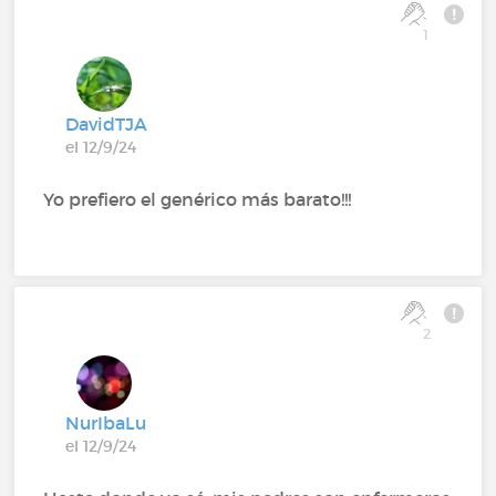
1
DavidTJA
el 12/9/24
Yo prefiero el genérico más barato!!!
2
NurIbaLu
el 12/9/24