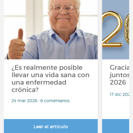
¿Es realmente posible
Gracias
llevar una vida sana con
juntos,
una enfermedad
2026
crónica?
17 dic 2025
24 mar 2026 • 6 comentarios
Leer el artículo