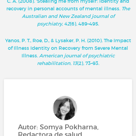
C. A. (2008). 'Stealing me from myself': identity and
recovery in personal accounts of mental illness.
The
Australian and New Zealand journal of
psychiatry
,
42
(6), 489–495.
Yanos, P. T., Roe, D., & Lysaker, P. H. (2010). The Impact
of Illness Identity on Recovery from Severe Mental
Illness.
American journal of psychiatric
rehabilitation
,
13
(2), 73–93.
Autor: Somya Pokharna,
Redactora de salud