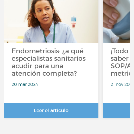
Endometriosis: ¿a qué
¡Todo l
especialistas sanitarios
saber s
acudir para una
SOP/A
atención completa?
metrios
20 mar 2024
21 nov 202
Leer el artículo