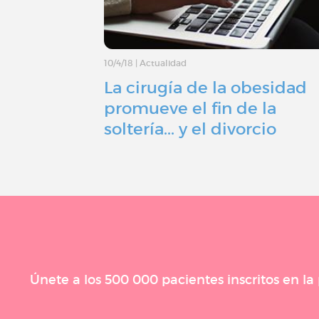
10/4/18
|
Actualidad
La cirugía de la obesidad
promueve el fin de la
soltería... y el divorcio
Únete a los 500 000 pacientes inscritos en l