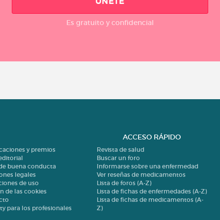
ÚNETE
Es gratuito y confidencial
ACCESO RÁPIDO
icaciones y premios
Revista de salud
editorial
Buscar un foro
 de buena conducta
Informarse sobre una enfermedad
ones legales
Ver reseñas de medicamentos
ciones de uso
Lista de foros (A-Z)
n de las cookies
Lista de fichas de enfermedades (A-Z)
cto
Lista de fichas de medicamentos (A-
ty para los profesionales
Z)