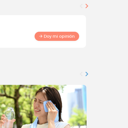
Encuesta
Conviért
Doy mi opinión
comuni