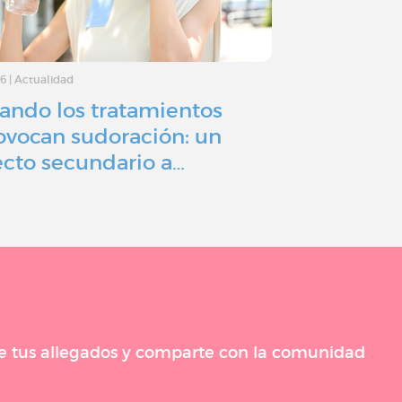
26
|
Actualidad
6/7/26
|
Actualidad
ando los tratamientos
Dolor crón
ovocan sudoración: un
persiste el
ecto secundario a…
habaerse 
 de tus allegados y comparte con la comunidad