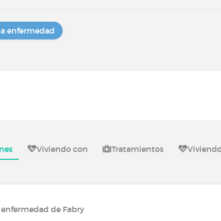
na enfermedad
nes
Viviendo con
Tratamientos
Viviend
a enfermedad de Fabry