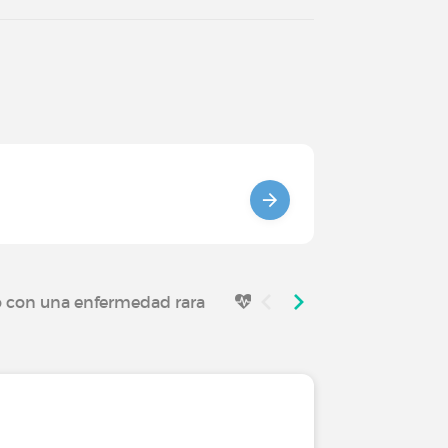
o con una enfermedad rara
Viviendo con una enferm