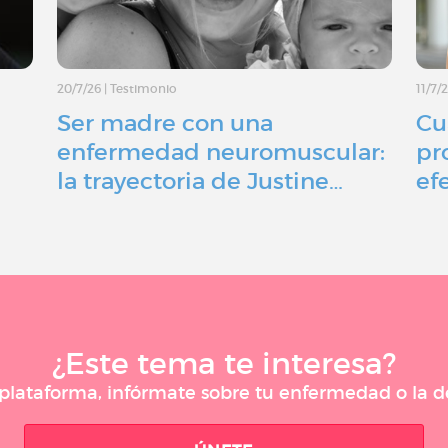
20/7/26
|
Testimonio
11/7/
Ser madre con una
Cu
enfermedad neuromuscular:
pr
la trayectoria de Justine…
ef
¿Este tema te interesa?
a plataforma, infórmate sobre tu enfermedad o la