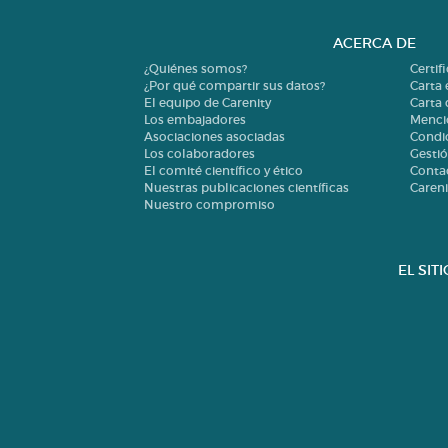
ACERCA DE
¿Quiénes somos?
Certif
¿Por qué compartir sus datos?
Carta 
El equipo de Carenity
Carta
Los embajadores
Menci
Asociaciones asociadas
Condi
Los colaboradores
Gestió
El comité científico y ético
Conta
Nuestras publicaciones científicas
Careni
Nuestro compromiso
EL SIT