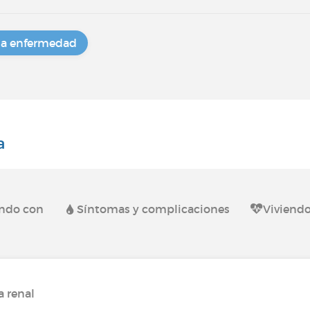
na enfermedad
a
endo con
Síntomas y complicaciones
Viviendo
a renal