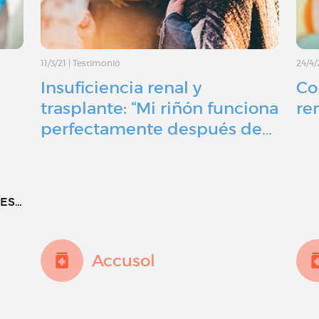
11/3/21
|
Testimonio
24/4/
Insuficiencia renal y
Co
trasplante: “Mi riñón funciona
re
perfectamente después de…
S...
Accusol