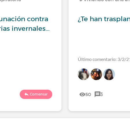
cunación contra
¿Te han traspl
rias invernales…
Último comentario: 3/2/2
50
3
Comentar