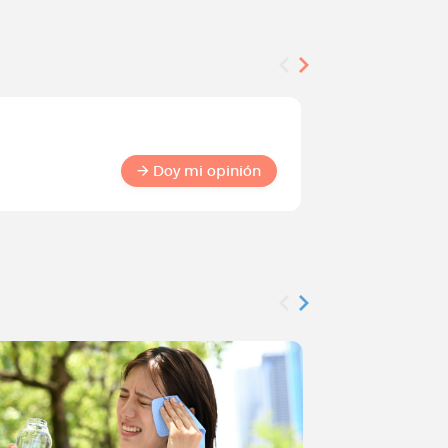
Encuesta
Conviért
Doy mi opinión
comuni