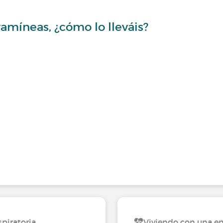
gramíneas, ¿cómo lo lleváis?
piratoria
Viviendo con una en