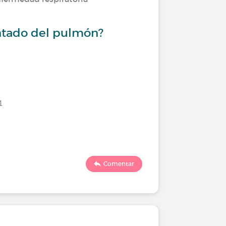
antado del pulmón?
1
Comentar