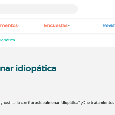
amentos
Encuestas
Revis
diopática
nar idiopática
agnosticado con
fibrosis pulmonar idiopática
? ¿Qué
tratamientos