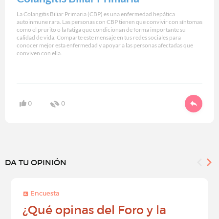
La Colangitis Biliar Primaria (CBP) es una enfermedad hepática
autoinmune rara. Las personas con CBP tienen que convivir con síntomas
como el prurito o la fatiga que condicionan de forma importante su
calidad de vida. Comparte este mensaje en tus redes sociales para
conocer mejor esta enfermedad y apoyar a las personas afectadas que
conviven con ella.
0
0
DA TU OPINIÓN
Encuesta
¿Qué opinas del Foro y la