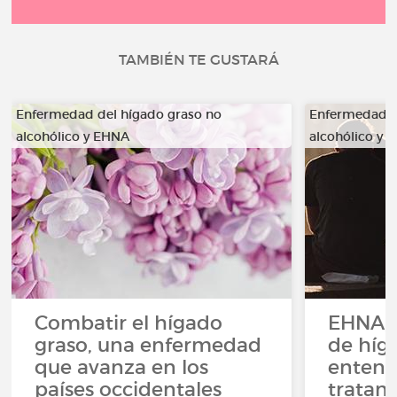
TAMBIÉN TE GUSTARÁ
Enfermedad del hígado graso no
Enfermedad d
alcohólico y EHNA
alcohólico y 
Combatir el hígado
EHNA, 
graso, una enfermedad
de híg
que avanza en los
entend
países occidentales
tratam