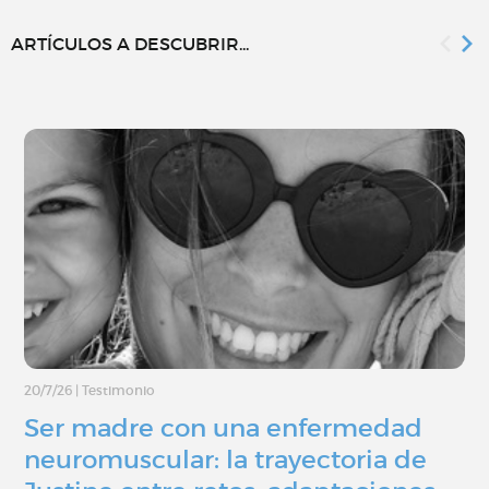
ARTÍCULOS A DESCUBRIR...
20/7/26
|
Testimonio
Ser madre con una enfermedad
neuromuscular: la trayectoria de