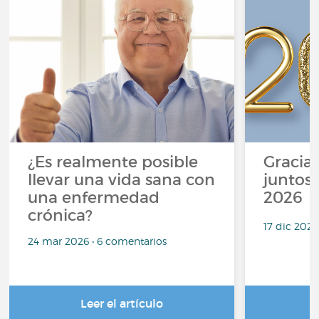
¿Es realmente posible
Gracias
llevar una vida sana con
juntos,
una enfermedad
2026
crónica?
17 dic 2025
24 mar 2026 • 6 comentarios
Leer el artículo