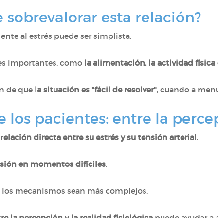
e sobrevalorar esta relación?
ente al estrés puede ser simplista.
res importantes, como
la alimentación, la actividad físic
ón de que
la situación es "fácil de resolver"
, cuando a menu
 los pacientes: entre la perce
r
elación directa entre su estrés y su tensión arterial
.
nsión en momentos difíciles
.
ue los mecanismos sean más complejos.
re la percepción y la realidad fisiológica
puede ayudar a a