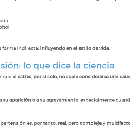
rada
ohol
e forma indirecta,
influyendo en el estilo de vida
.
sión: lo que dice la ciencia
n que
el estrés, por sí solo, no suele considerarse una cau
 a su aparición o a su agravamiento
, especialmente cuand
hipertensión es, por tanto,
real
, pero
compleja
y
multifacto