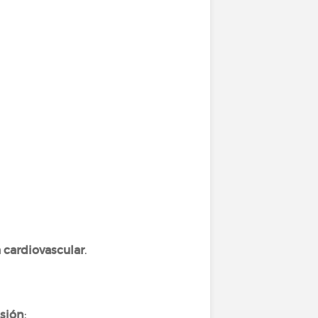
a cardiovascular
.
nsión
: