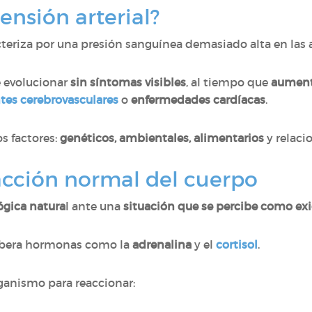
ensión arterial?
cteriza por una presión sanguínea demasiado alta en las 
 evolucionar
sin síntomas visibles
, al tiempo que
aument
tes cerebrovasculares
o
enfermedades cardíacas
.
s factores:
genéticos, ambientales, alimentarios
y relaci
eacción normal del cuerpo
lógica natura
l ante una
situación que se percibe como e
libera hormonas como la
adrenalina
y el
cortisol
.
rganismo para reaccionar: