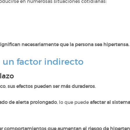
roducirse en numerosas situaciones cotidianas:
gnifican necesariamente que la persona sea hipertensa.
: un factor indirecto
lazo
ico
,
sus efectos pueden ser más duraderos
.
ado de alerta prolongado
, lo que puede
afectar al sistem
er comportamientos que aumentan el riesgo de hiperte